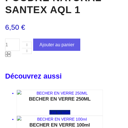
SANTEX AQL 1
6,50
€
Ajouter au panier
-
+
Découvrez aussi
BECHER EN VERRE 250ML
Note
0
sur 5
Lire la suite
BECHER EN VERRE 100ml