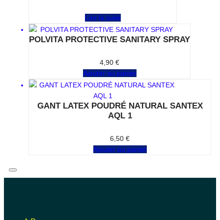
Note
0
sur 5
Lire la suite
POLVITA PROTECTIVE SANITARY SPRAY
Note
0
sur 5
4,90
€
Ajouter au panier
GANT LATEX POUDRÉ NATURAL SANTEX
AQL 1
Note
0
sur 5
6,50
€
Ajouter au panier