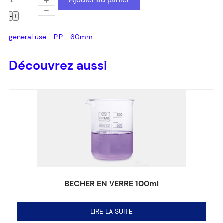
-
+
general use - P.P - 60mm
Découvrez aussi
BECHER EN VERRE 100ml
Note
0
sur 5
LIRE LA SUITE