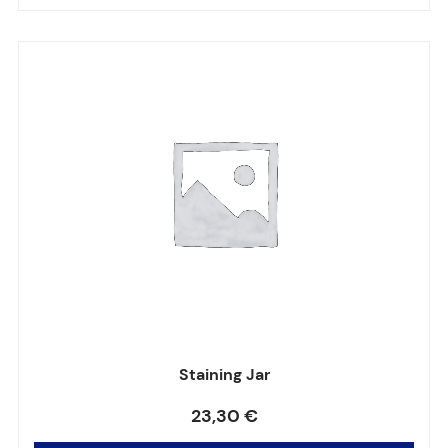
Staining Jar
Note
0
sur 5
23,30
€