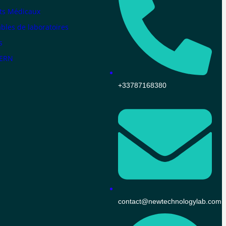
ts Médicaux
les de laboratoires
s
KERN
+33787168380
contact@newtechnologylab.com