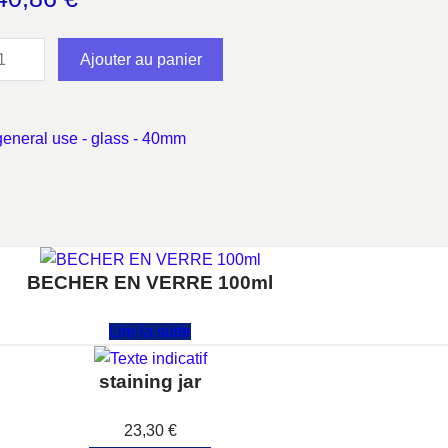
Ajouter au panier
general use - glass - 40mm
BECHER EN VERRE 100ml
Note
0
sur 5
Lire la suite
staining jar
Note
0
sur 5
23,30
€