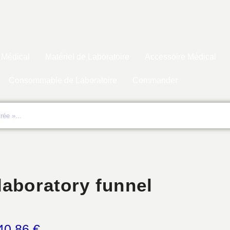
 Médical
Matériel de Laboratoire
Accessoire Médical
Consommable de Laboratoire
Commander
laboratory funnel
40,86
€