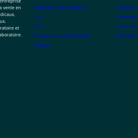
 entreprise
Demande d'équipements
Instrumen
la vente en
dicaux,
S.A.V
consommab
ux,
CGV
Promotion
atoire et
boratoire.
Politique de confidentialité
Produits 
Contact