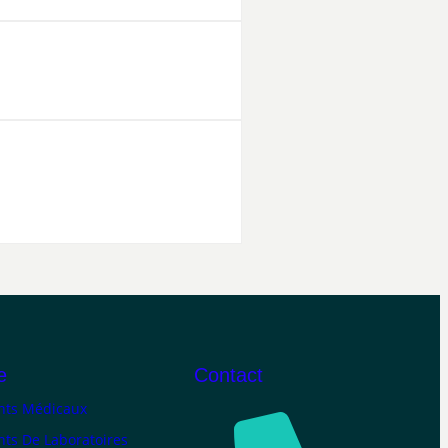
e
Contact
ts Médicaux
ts De Laboratoires