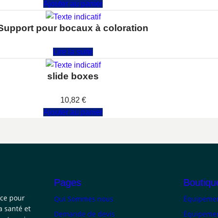
Ajouter au panier
Support pour bocaux à coloration
Note
0
sur 5
Lire la suite
slide boxes
Note
0
sur 5
10,82
€
Ajouter au panier
Pages
Boutiqu
nce pour
Qui Sommes nous
Équipemen
a santé et
Demande de devis
Équipemen