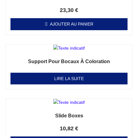
Note
0
sur 5
23,30
€
AJOUTER AU PANIER
Support Pour Bocaux À Coloration
Note
0
sur 5
LIRE LA SUITE
Slide Boxes
Note
0
sur 5
10,82
€