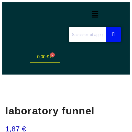
0,00
€
laboratory funnel
1,87
€