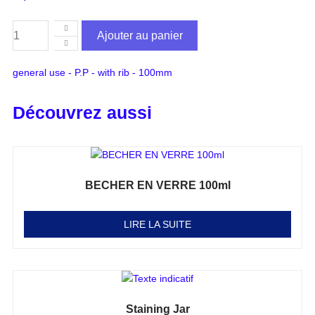
Ajouter au panier
general use - P.P - with rib - 100mm
Découvrez aussi
BECHER EN VERRE 100ml
Note
0
sur 5
LIRE LA SUITE
Staining Jar