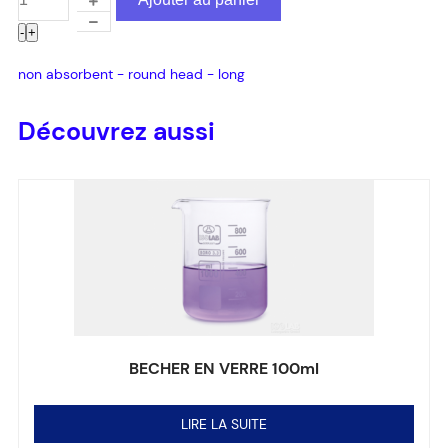
-
+
non absorbent - round head - long
Découvrez aussi
BECHER EN VERRE 100ml
Note
0
sur 5
LIRE LA SUITE