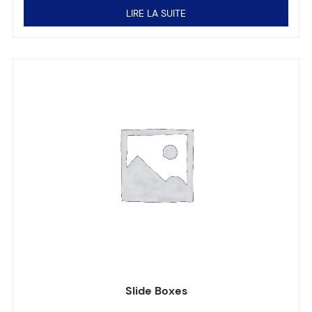
LIRE LA SUITE
Slide Boxes
Note
0
sur 5