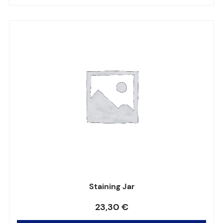
Staining Jar
Note
0
sur 5
23,30
€