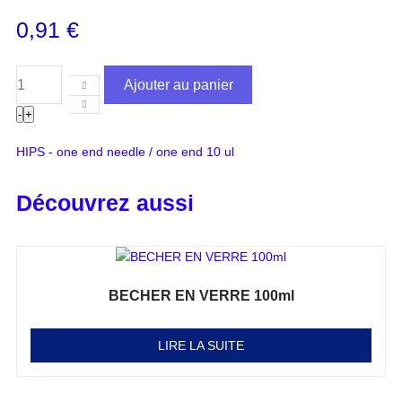
0,91
€
Ajouter au panier
-
+
HIPS - one end needle / one end 10 ul
Découvrez aussi
BECHER EN VERRE 100ml
Note
0
sur 5
LIRE LA SUITE