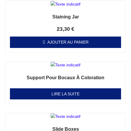
Staining Jar
Note
0
sur 5
23,30
€
AJOUTER AU PANIER
Support Pour Bocaux À Coloration
Note
0
sur 5
LIRE LA SUITE
Slide Boxes