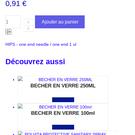
0,91
€
Ajouter au panier
-
+
HIPS - one end needle / one end 1 ul
Découvrez aussi
BECHER EN VERRE 250ML
Note
0
sur 5
Lire la suite
BECHER EN VERRE 100ml
Note
0
sur 5
Lire la suite