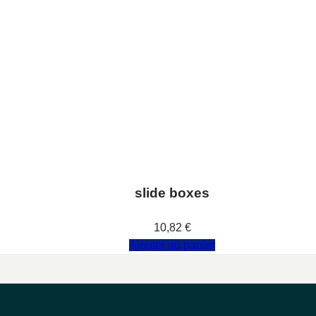
slide boxes
Note
0
sur 5
10,82
€
Ajouter au panier