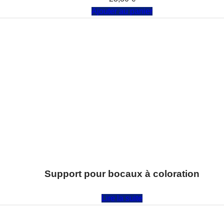
Ajouter au panier
Support pour bocaux à coloration
Note
0
sur 5
Lire la suite