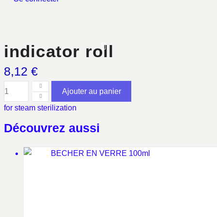
indicator roll
8,12
€
Ajouter au panier
quantité
for steam sterilization
de
indicator
Découvrez aussi
roll