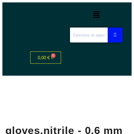
0,00
€
gloves,nitrile - 0,6 mm