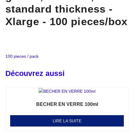
standard thickness -
Xlarge - 100 pieces/box
100 pieces / pack
Découvrez aussi
BECHER EN VERRE 100ml
Note
0
sur 5
LIRE LA SUITE