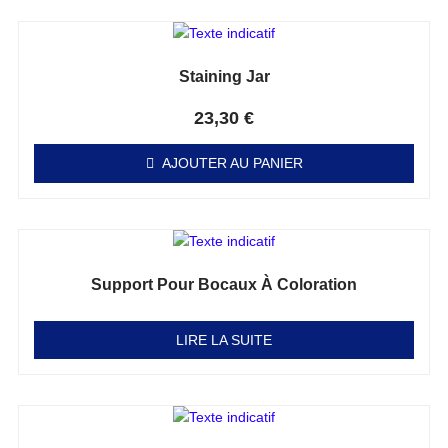
Staining Jar
Note
0
sur 5
23,30
€
AJOUTER AU PANIER
Support Pour Bocaux À Coloration
Note
0
sur 5
LIRE LA SUITE