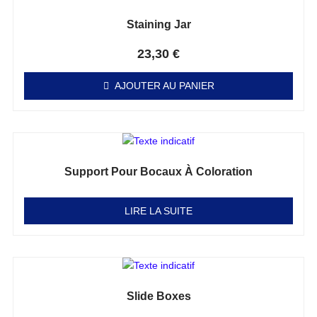
Staining Jar
Note
0
sur 5
23,30
€
AJOUTER AU PANIER
Support Pour Bocaux À Coloration
Note
0
sur 5
LIRE LA SUITE
Slide Boxes
Note
0
sur 5