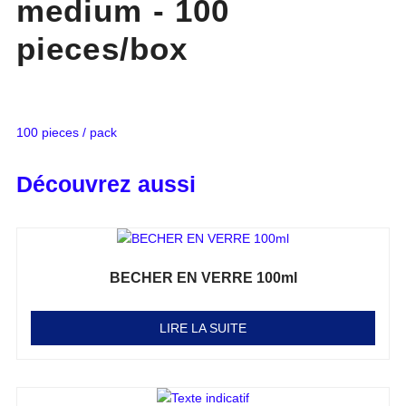
medium - 100
pieces/box
100 pieces / pack
Découvrez aussi
BECHER EN VERRE 100ml
Note
0
sur 5
LIRE LA SUITE