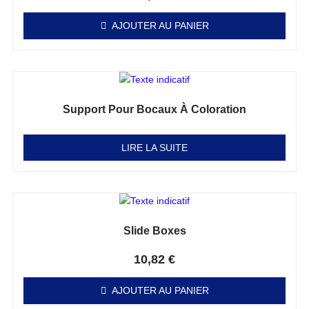
AJOUTER AU PANIER
Support Pour Bocaux À Coloration
Note
0
sur 5
LIRE LA SUITE
Slide Boxes
Note
0
sur 5
10,82
€
AJOUTER AU PANIER