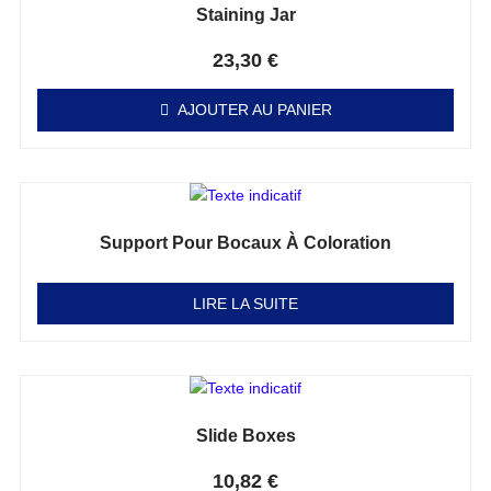
Staining Jar
Note
0
sur 5
23,30
€
AJOUTER AU PANIER
Support Pour Bocaux À Coloration
Note
0
sur 5
LIRE LA SUITE
Slide Boxes
Note
0
sur 5
10,82
€