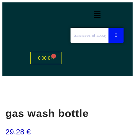
0,00
€
gas wash bottle
29,28
€