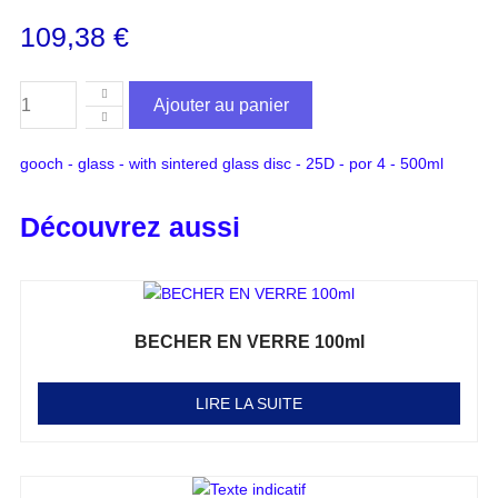
109,38
€
Ajouter au panier
gooch - glass - with sintered glass disc - 25D - por 4 - 500ml
Découvrez aussi
BECHER EN VERRE 100ml
Note
0
sur 5
LIRE LA SUITE