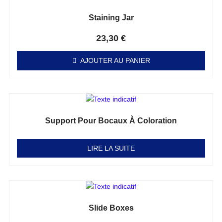
Staining Jar
Note
0
sur 5
23,30
€
AJOUTER AU PANIER
Support Pour Bocaux À Coloration
Note
0
sur 5
LIRE LA SUITE
Slide Boxes
Note
0
sur 5