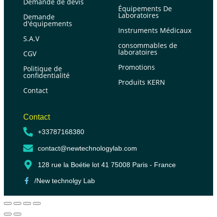
Demande de devis
Équipements De
Laboratoires
Demande
d'équipements
Instruments Médicaux
S.A.V
consommables de
laboratoires
CGV
Promotions
Politique de
confidentialité
Produits KERN
Contact
Contact
+33787168380
contact@newtechnologylab.com
128 rue la Boétie lot 41 75008 Paris - France
/New technolgy Lab