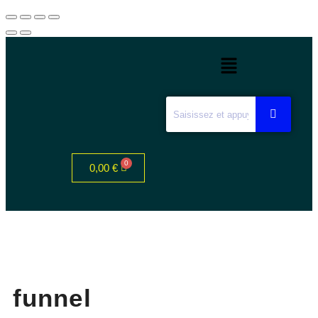
0,00
€
funnel