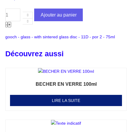
Ajouter au panier
-
+
gooch - glass - with sintered glass disc - 11D - por 2 - 75ml
Découvrez aussi
BECHER EN VERRE 100ml
Note
0
sur 5
LIRE LA SUITE