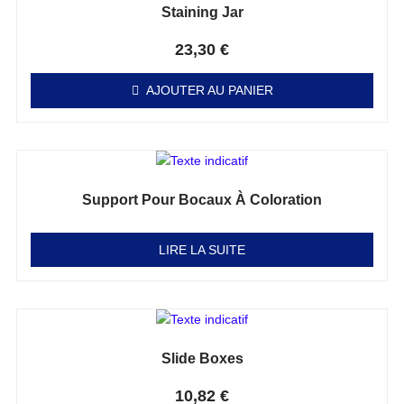
Staining Jar
Note
0
sur 5
23,30
€
AJOUTER AU PANIER
Support Pour Bocaux À Coloration
Note
0
sur 5
LIRE LA SUITE
Slide Boxes
Note
0
sur 5
10,82
€