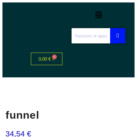
0,00
€
funnel
34,54
€