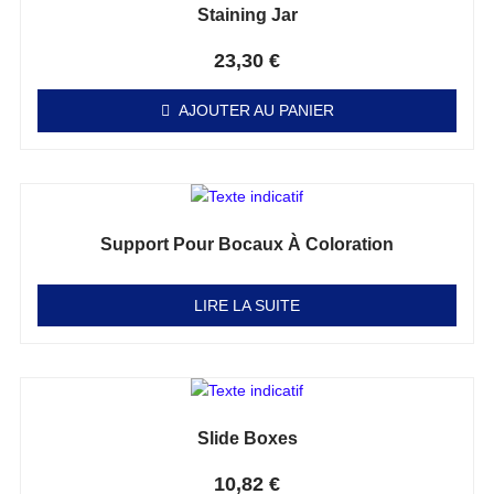
Staining Jar
Note
0
sur 5
23,30
€
AJOUTER AU PANIER
Support Pour Bocaux À Coloration
Note
0
sur 5
LIRE LA SUITE
Slide Boxes
Note
0
sur 5
10,82
€