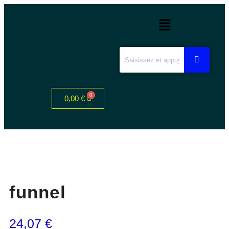
0,00
€
funnel
24,07
€