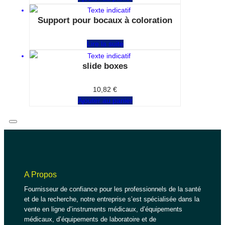
Support pour bocaux à coloration
Note
0
sur 5
Lire la suite
slide boxes
Note
0
sur 5
10,82
€
Ajouter au panier
A Propos
Fournisseur de confiance pour les professionnels de la santé
et de la recherche, notre entreprise s’est spécialisée dans la
vente en ligne d’instruments médicaux, d’équipements
médicaux, d’équipements de laboratoire et de