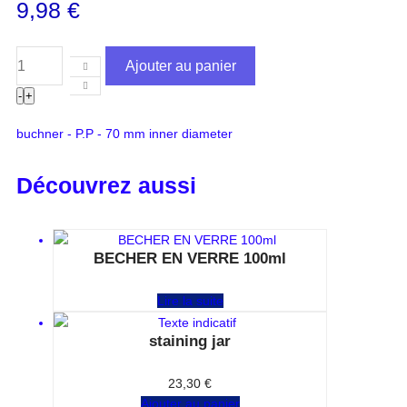
9,98
€
Ajouter au panier
-
+
buchner - P.P - 70 mm inner diameter
Découvrez aussi
BECHER EN VERRE 100ml
Note
0
sur 5
Lire la suite
staining jar
Note
0
sur 5
23,30
€
Ajouter au panier