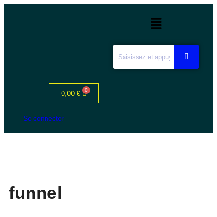
0,00
€
Se connecter
funnel