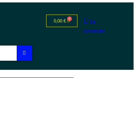
0,00
€
Se
connecter