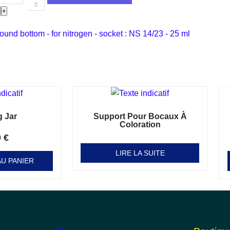
-
+
round bottom - for nitrogen - socket : NS 14/23 - 25 ml
g Jar
Support Pour Bocaux À
Coloration
0
€
Note
0
sur 5
LIRE LA SUITE
U PANIER