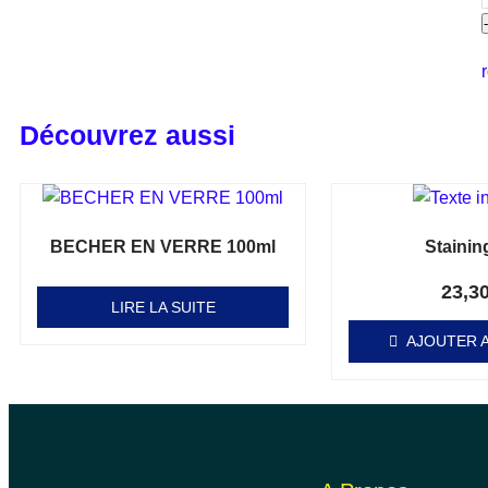
Découvrez aussi
BECHER EN VERRE 100ml
Stainin
Note
Note
0
0
sur 5
sur 5
23,3
LIRE LA SUITE
AJOUTER A