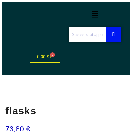
0,00
€
flasks
73,80
€