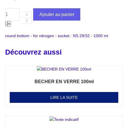
Ajouter au panier
-
+
round bottom - for nitrogen - socket : NS 29/32 - 1000 ml
Découvrez aussi
BECHER EN VERRE 100ml
Note
0
sur 5
LIRE LA SUITE