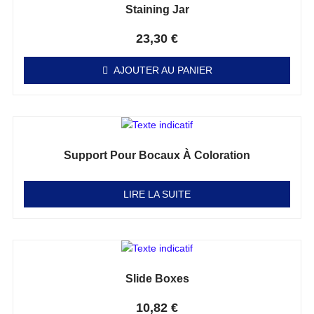
Staining Jar
Note
0
sur 5
23,30
€
AJOUTER AU PANIER
Support Pour Bocaux À Coloration
Note
0
sur 5
LIRE LA SUITE
Slide Boxes
Note
0
sur 5
10,82
€