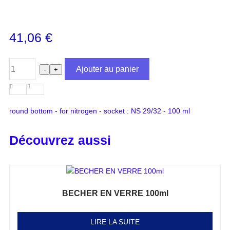
41,06
€
Ajouter au panier
-
+
round bottom - for nitrogen - socket : NS 29/32 - 100 ml
Découvrez aussi
BECHER EN VERRE 100ml
Note
0
sur 5
LIRE LA SUITE