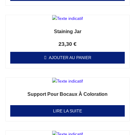
Staining Jar
Note
0
sur 5
23,30
€
AJOUTER AU PANIER
Support Pour Bocaux À Coloration
Note
0
sur 5
LIRE LA SUITE