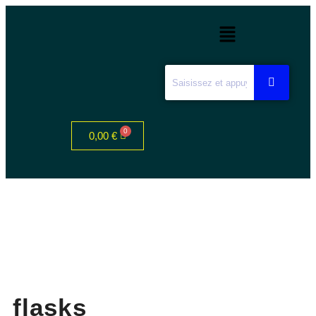
0,00
€
flasks