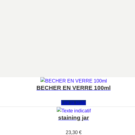
BECHER EN VERRE 100ml
Note
0
sur 5
Lire la suite
staining jar
Note
0
sur 5
23,30
€