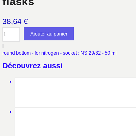
flasks
38,64
€
quantité
Ajouter au panier
de
flasks
round bottom - for nitrogen - socket : NS 29/32 - 50 ml
Découvrez aussi