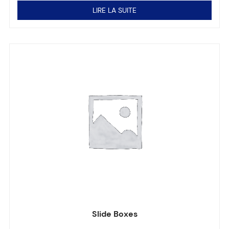
LIRE LA SUITE
Slide Boxes
Note
0
sur 5