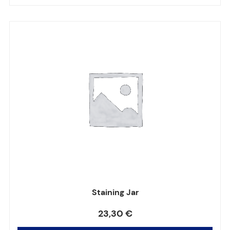
Staining Jar
Note
0
sur 5
23,30
€