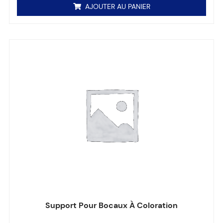
AJOUTER AU PANIER
Support Pour Bocaux À Coloration
Note
0
sur 5