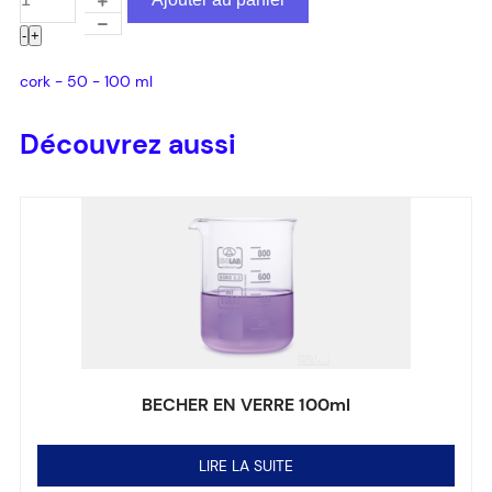
-
+
cork - 50 - 100 ml
Découvrez aussi
BECHER EN VERRE 100ml
Note
0
sur 5
LIRE LA SUITE