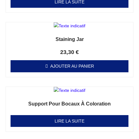
LIRE LA SUITE
Staining Jar
Note
0
sur 5
23,30
€
AJOUTER AU PANIER
Support Pour Bocaux À Coloration
Note
0
sur 5
LIRE LA SUITE