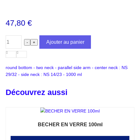
47,80
€
Ajouter au panier
-
+
round bottom - two neck - parallel side arm - center neck : NS
29/32 - side neck : NS 14/23 - 1000 ml
Découvrez aussi
BECHER EN VERRE 100ml
Note
0
sur 5