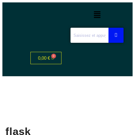
0,00
€
flask