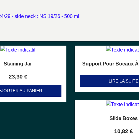
24/29 - side neck : NS 19/26 - 500 ml
Staining Jar
Support Pour Bocaux À
Note
Note
0
0
sur 5
sur 5
23,30
€
LIRE LA SUITE
AJOUTER AU PANIER
Slide Boxes
Note
0
sur 5
10,82
€