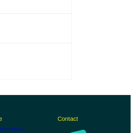
e
Contact
ts Médicaux