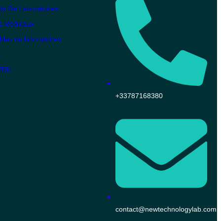
s De Laboratoires
s Médicaux
es de laboratoires
s
KERN
+33787168380
contact@newtechnologylab.com