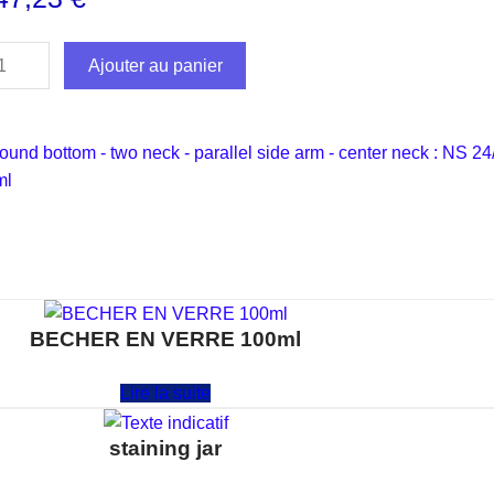
Ajouter au panier
round bottom - two neck - parallel side arm - center neck : NS 24
ml
BECHER EN VERRE 100ml
Note
0
sur 5
Lire la suite
staining jar
Note
0
sur 5