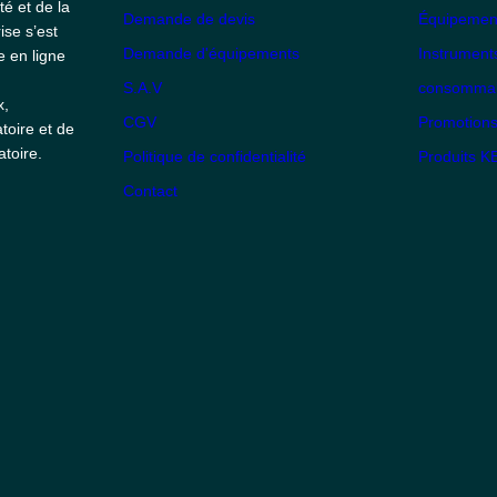
té et de la
Demande de devis
Équipement
ise s’est
Demande d'équipements
Instrument
e en ligne
S.A.V
consommabl
x,
CGV
Promotion
toire et de
toire.
Politique de confidentialité
Produits 
Contact