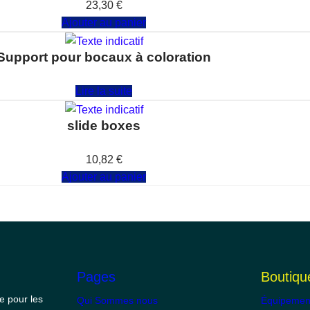
23,30
€
Ajouter au panier
Support pour bocaux à coloration
Note
0
sur 5
Lire la suite
slide boxes
Note
0
sur 5
10,82
€
Ajouter au panier
Pages
Boutiqu
e pour les
Qui Sommes nous
Équipemen