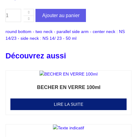
Ajouter au panier
round bottom - two neck - parallel side arm - center neck : NS
14/23 - side neck : NS 14/ 23 - 50 ml
Découvrez aussi
BECHER EN VERRE 100ml
Note
0
sur 5
LIRE LA SUITE