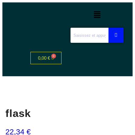
0,00
€
flask
22,34
€