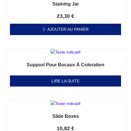
Staining Jar
Note
0
sur 5
23,30
€
AJOUTER AU PANIER
Support Pour Bocaux À Coloration
Note
0
sur 5
LIRE LA SUITE
Slide Boxes
Note
0
sur 5
10,82
€