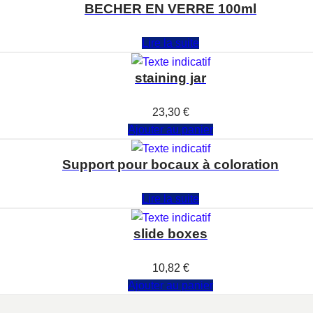
BECHER EN VERRE 100ml
Note
0
sur 5
Lire la suite
staining jar
Note
0
sur 5
23,30
€
Ajouter au panier
Support pour bocaux à coloration
Note
0
sur 5
Lire la suite
slide boxes
Note
0
sur 5
10,82
€
Ajouter au panier