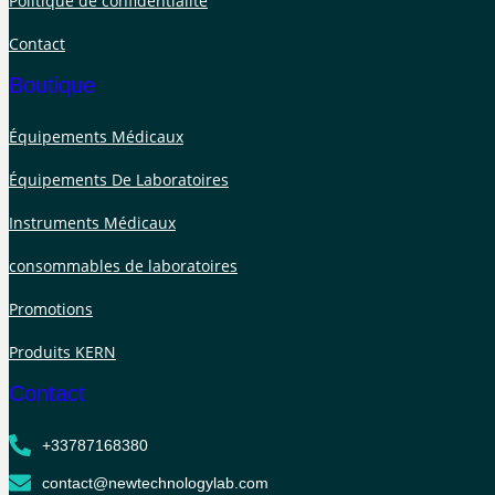
Politique de confidentialité
Contact
Boutique
Équipements Médicaux
Équipements De Laboratoires
Instruments Médicaux
consommables de laboratoires
Promotions
Produits KERN
Contact
+33787168380
contact@newtechnologylab.com