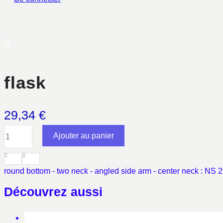
flask
29,34
€
quantité
Ajouter au panier
de
flask
round bottom - two neck - angled side arm - center neck : NS 2
Découvrez aussi