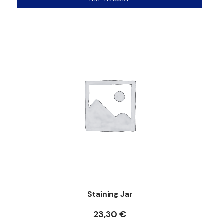
Staining Jar
Note
0
sur 5
23,30
€