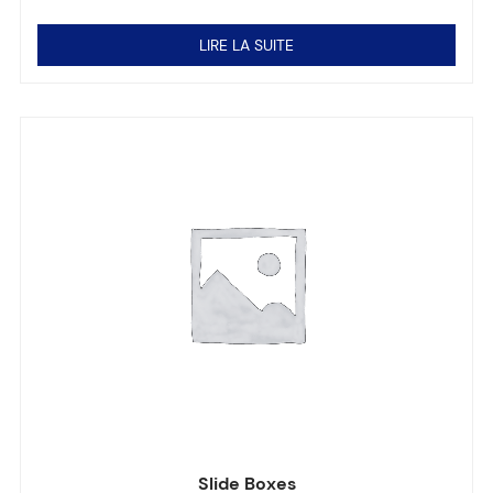
Note
0
sur 5
LIRE LA SUITE
Slide Boxes