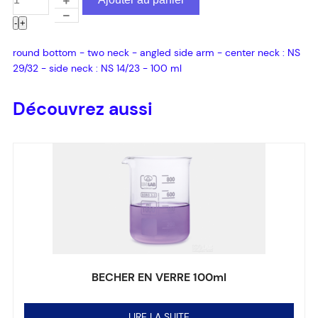
-
+
round bottom - two neck - angled side arm - center neck : NS
29/32 - side neck : NS 14/23 - 100 ml
Découvrez aussi
BECHER EN VERRE 100ml
Note
0
sur 5
LIRE LA SUITE