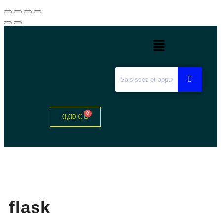
0,00
€
flask