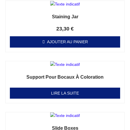
Staining Jar
Note
0
sur 5
23,30
€
AJOUTER AU PANIER
Support Pour Bocaux À Coloration
Note
0
sur 5
LIRE LA SUITE
Slide Boxes