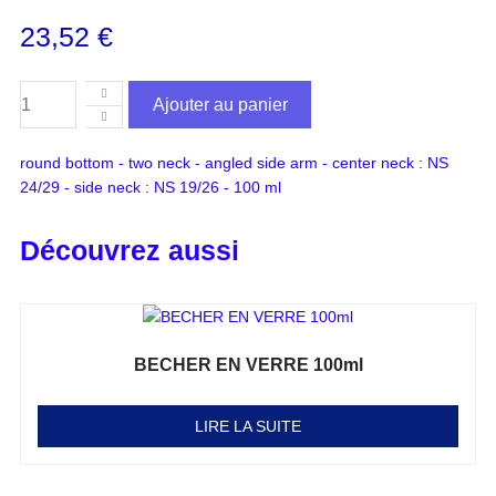
23,52
€
Ajouter au panier
round bottom - two neck - angled side arm - center neck : NS
24/29 - side neck : NS 19/26 - 100 ml
Découvrez aussi
BECHER EN VERRE 100ml
Note
0
sur 5
LIRE LA SUITE