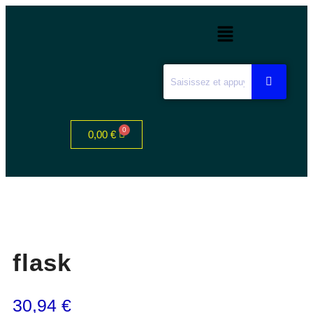
0,00
€
flask
30,94
€