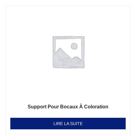
Support Pour Bocaux À Coloration
Note
0
sur 5
LIRE LA SUITE