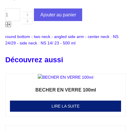
Ajouter au panier
-
+
round bottom - two neck - angled side arm - center neck : NS
24/29 - side neck : NS 14/ 23 - 500 ml
Découvrez aussi
BECHER EN VERRE 100ml
Note
0
sur 5
LIRE LA SUITE