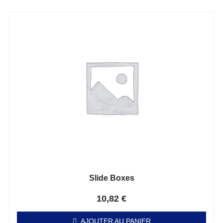
Slide Boxes
Note
0
sur 5
10,82
€
AJOUTER AU PANIER