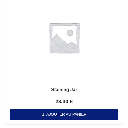
Staining Jar
Note
0
sur 5
23,30
€
AJOUTER AU PANIER