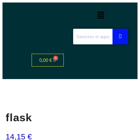
0,00
€
flask
14,15
€