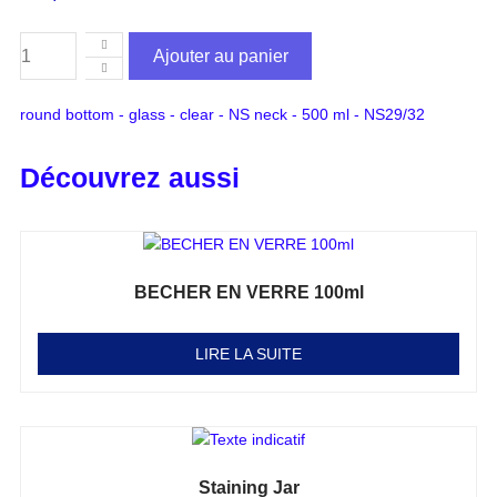
Ajouter au panier
round bottom - glass - clear - NS neck - 500 ml - NS29/32
Découvrez aussi
BECHER EN VERRE 100ml
Note
0
sur 5
LIRE LA SUITE
Staining Jar