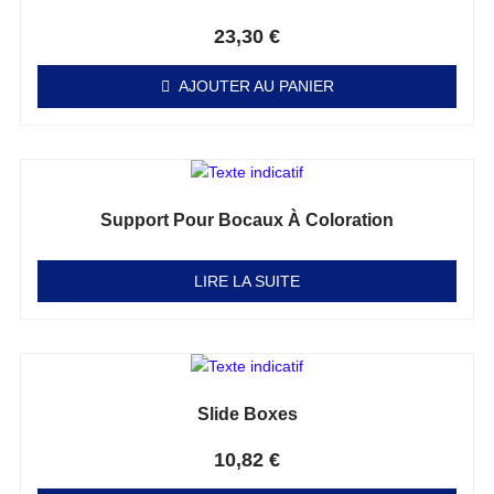
Note
0
sur 5
23,30
€
AJOUTER AU PANIER
Support Pour Bocaux À Coloration
Note
0
sur 5
LIRE LA SUITE
Slide Boxes
Note
0
sur 5
10,82
€