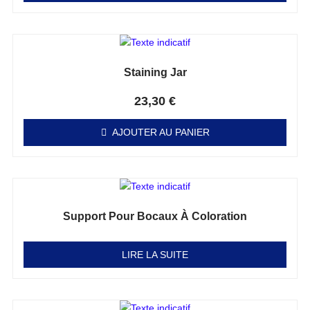
Staining Jar
Note
0
sur 5
23,30
€
AJOUTER AU PANIER
Support Pour Bocaux À Coloration
Note
0
sur 5
LIRE LA SUITE