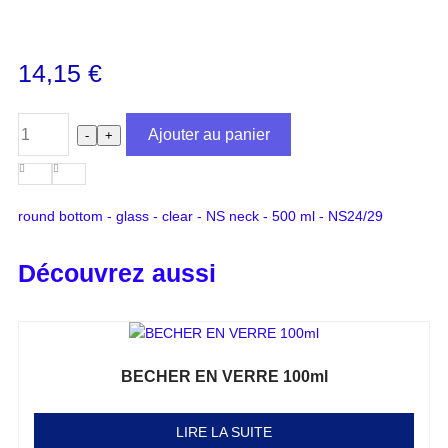
14,15
€
Ajouter au panier
-
+
round bottom - glass - clear - NS neck - 500 ml - NS24/29
Découvrez aussi
BECHER EN VERRE 100ml
Note
0
sur 5
LIRE LA SUITE