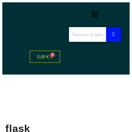
0,00
€
flask