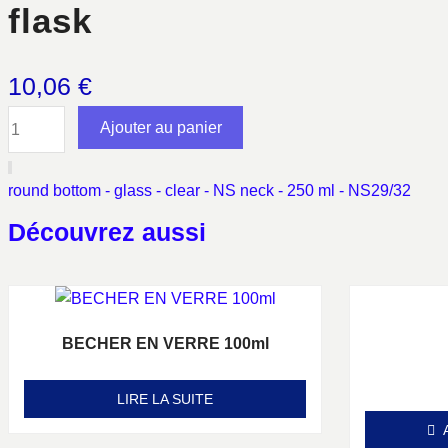
flask
10,06
€
quantité
Ajouter au panier
de
flask
round bottom - glass - clear - NS neck - 250 ml - NS29/32
Découvrez aussi
BECHER EN VERRE 100ml
Note
0
sur 5
LIRE LA SUITE