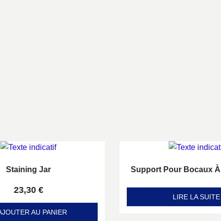
Staining Jar
Support Pour Bocaux À
Note
Note
0
0
sur 5
sur 5
23,30
€
LIRE LA SUITE
AJOUTER AU PANIER