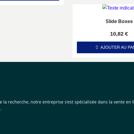
Slide Boxes
Note
0
sur 5
10,82
€
AJOUTER AU PA
de la recherche, notre entreprise s’est spécialisée dans la vente e
.