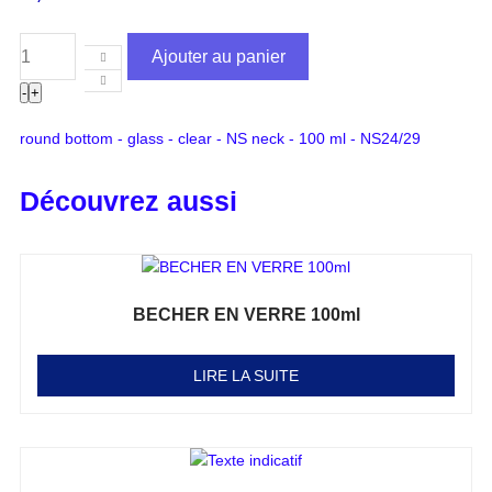
Ajouter au panier
-
+
round bottom - glass - clear - NS neck - 100 ml - NS24/29
Découvrez aussi
BECHER EN VERRE 100ml
Note
0
sur 5
LIRE LA SUITE