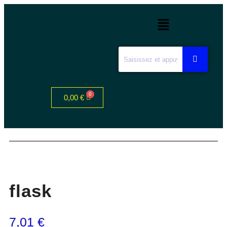
0,00
€
flask
7,01
€