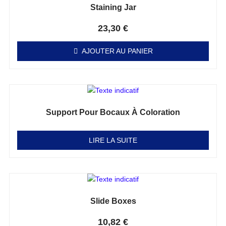
Staining Jar
Note
0
sur 5
23,30
€
AJOUTER AU PANIER
Support Pour Bocaux À Coloration
Note
0
sur 5
LIRE LA SUITE
Slide Boxes
Note
0
sur 5
10,82
€