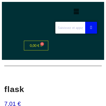
0,00
€
flask
7,01
€