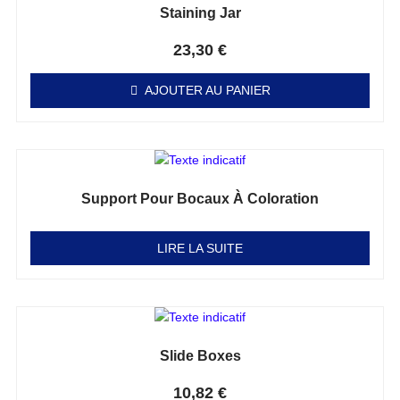
Staining Jar
Note
0
sur 5
23,30
€
AJOUTER AU PANIER
Support Pour Bocaux À Coloration
Note
0
sur 5
LIRE LA SUITE
Slide Boxes
Note
0
sur 5
10,82
€