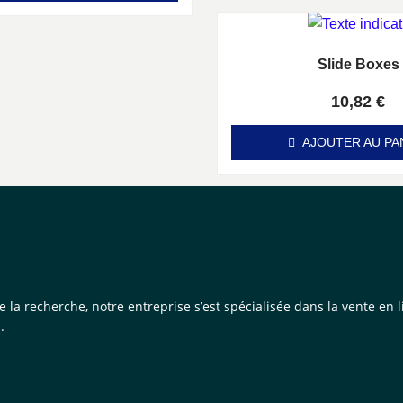
Slide Boxes
Note
0
sur 5
10,82
€
AJOUTER AU PA
de la recherche, notre entreprise s’est spécialisée dans la vente e
.