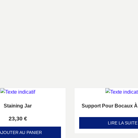
Staining Jar
Support Pour Bocaux À
Note
Note
0
0
sur 5
sur 5
23,30
€
LIRE LA SUITE
AJOUTER AU PANIER