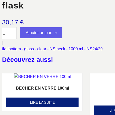
flask
30,17
€
quantité
Ajouter au panier
de
flask
flat bottom - glass - clear - NS neck - 1000 ml - NS24/29
Découvrez aussi
BECHER EN VERRE 100ml
Note
0
sur 5
LIRE LA SUITE