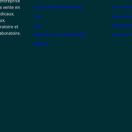
 entreprise
Demande d'équipements
Instrumen
la vente en
dicaux,
S.A.V
consommab
ux,
CGV
Promotion
atoire et
boratoire.
Politique de confidentialité
Produits 
Contact