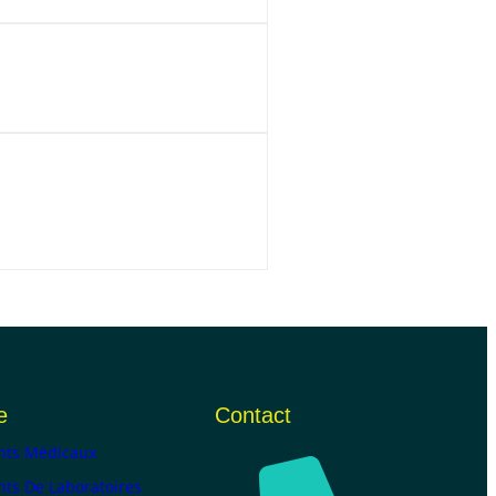
e
Contact
ts Médicaux
ts De Laboratoires