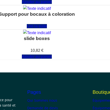
Ajouter au panier
Support pour bocaux à coloration
Note
0
sur 5
Lire la suite
slide boxes
Note
0
sur 5
10,82
€
Ajouter au panier
Pages
Boutiqu
nce pour
Qui Sommes nous
Équipemen
a santé et
Demande de devis
Équipemen