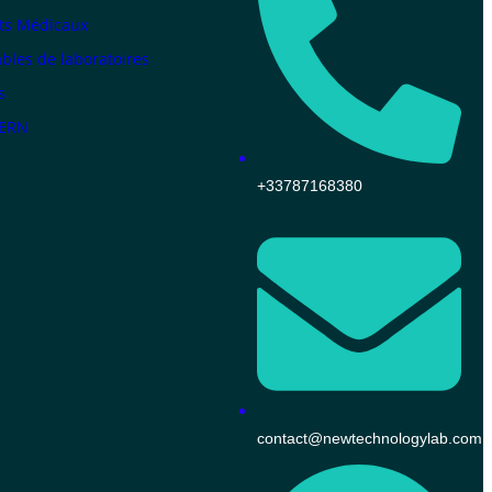
ts Médicaux
les de laboratoires
s
KERN
+33787168380
contact@newtechnologylab.com