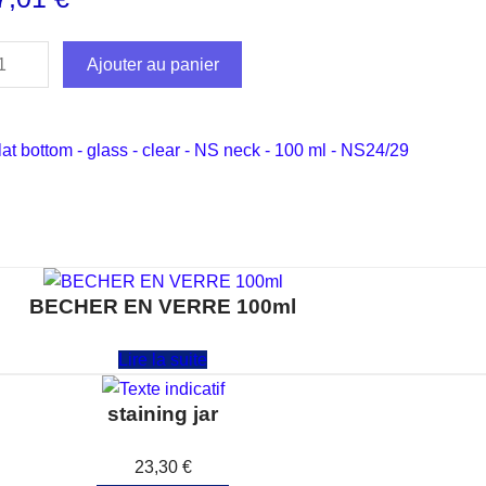
Ajouter au panier
flat bottom - glass - clear - NS neck - 100 ml - NS24/29
BECHER EN VERRE 100ml
Note
0
sur 5
Lire la suite
staining jar
Note
0
sur 5
23,30
€