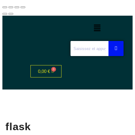
0,00
€
flask