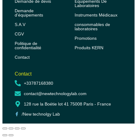
Demande de devis
Équipements De
Laboratoires
Demande
d'équipements
Instruments Médicaux
S.A.V
consommables de
laboratoires
CGV
Promotions
Politique de
confidentialité
Produits KERN
Contact
Contact
+33787168380
contact@newtechnologylab.com
128 rue la Boétie lot 41 75008 Paris - France
/New technolgy Lab