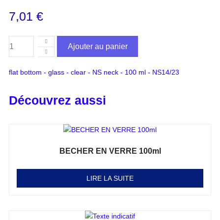
7,01
€
Ajouter au panier
flat bottom - glass - clear - NS neck - 100 ml - NS14/23
Découvrez aussi
BECHER EN VERRE 100ml
Note
0
sur 5
LIRE LA SUITE