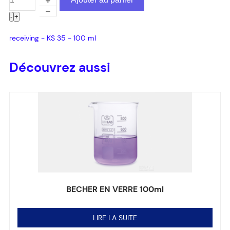
-
+
receiving - KS 35 - 100 ml
Découvrez aussi
BECHER EN VERRE 100ml
Note
0
sur 5
LIRE LA SUITE