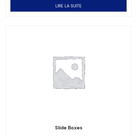
LIRE LA SUITE
Slide Boxes
Note
0
sur 5