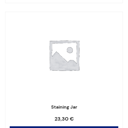
Staining Jar
Note
0
sur 5
23,30
€