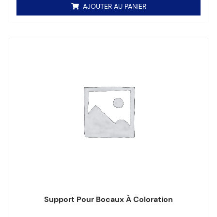
AJOUTER AU PANIER
Support Pour Bocaux À Coloration
Note
0
sur 5