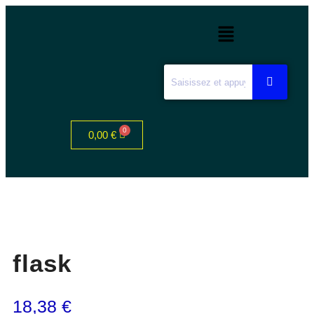
0,00
€
flask
18,38
€