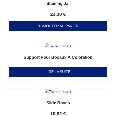
Staining Jar
Note
0
sur 5
23,30
€
AJOUTER AU PANIER
Support Pour Bocaux À Coloration
Note
0
sur 5
LIRE LA SUITE
Slide Boxes
Note
0
sur 5
10,82
€