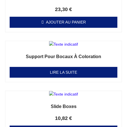
Note
0
sur 5
23,30
€
AJOUTER AU PANIER
Support Pour Bocaux À Coloration
Note
0
sur 5
LIRE LA SUITE
Slide Boxes
Note
0
sur 5
10,82
€