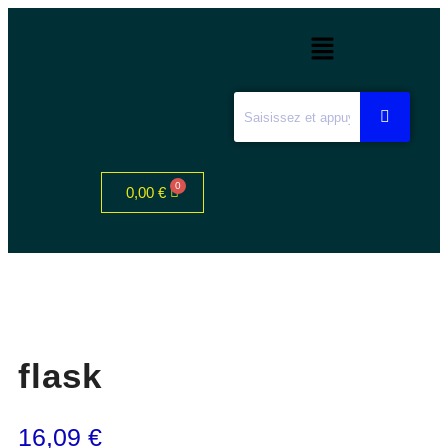
0,00
€
flask
16,09
€