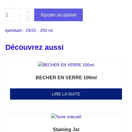
Ajouter au panier
kjehldahl - 29/32 - 250 ml
Découvrez aussi
BECHER EN VERRE 100ml
Note
0
sur 5
LIRE LA SUITE
Staining Jar