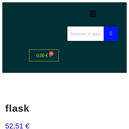
0,00
€
flask
52,51
€