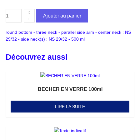
Ajouter au panier
round bottom - three neck - parallel side arm - center neck : NS
29/32 - side neck(s) : NS 29/32 - 500 ml
Découvrez aussi
BECHER EN VERRE 100ml
Note
0
sur 5
LIRE LA SUITE