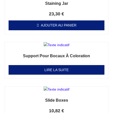
Staining Jar
Note
0
sur 5
23,30
€
AJOUTER AU PANIER
Support Pour Bocaux À Coloration
Note
0
sur 5
LIRE LA SUITE
Slide Boxes
Note
0
sur 5
10,82
€