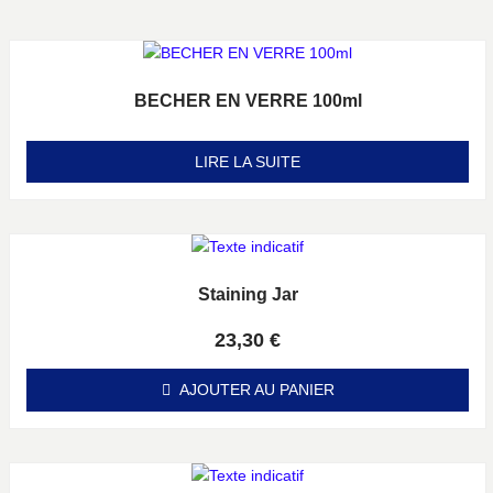
BECHER EN VERRE 100ml
Note
0
sur 5
LIRE LA SUITE
Staining Jar
Note
0
sur 5
23,30
€
AJOUTER AU PANIER