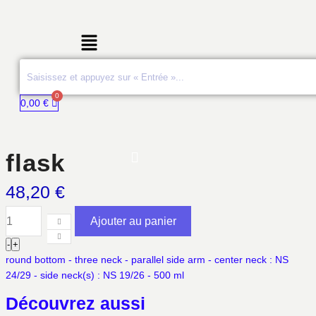
Menu
0,00
€
flask
48,20
€
Ajouter au panier
quantité
-
+
de
round bottom - three neck - parallel side arm - center neck : NS
flask
24/29 - side neck(s) : NS 19/26 - 500 ml
Découvrez aussi