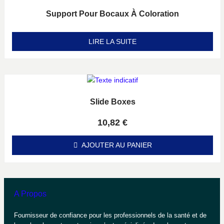
Support Pour Bocaux À Coloration
Note
0
sur 5
LIRE LA SUITE
Slide Boxes
Note
0
sur 5
10,82
€
AJOUTER AU PANIER
A Propos
Fournisseur de confiance pour les professionnels de la santé et de