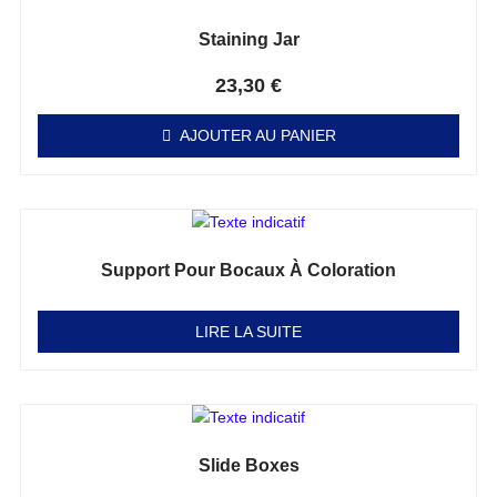
Staining Jar
Note
0
sur 5
23,30
€
AJOUTER AU PANIER
Support Pour Bocaux À Coloration
Note
0
sur 5
LIRE LA SUITE
Slide Boxes
Note
0
sur 5