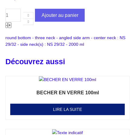
Ajouter au panier
-
+
round bottom - three neck - angled side arm - center neck : NS
29/32 - side neck(s) : NS 29/32 - 2000 ml
Découvrez aussi
BECHER EN VERRE 100ml
Note
0
sur 5
LIRE LA SUITE