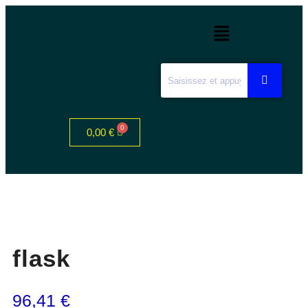
0,00
€
flask
96,41
€