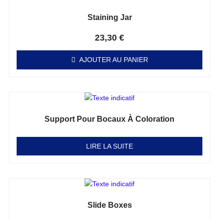
Staining Jar
Note
0
sur 5
23,30
€
AJOUTER AU PANIER
Support Pour Bocaux À Coloration
Note
0
sur 5
LIRE LA SUITE
Slide Boxes
Note
0
sur 5