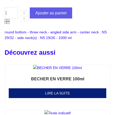
Ajouter au panier
-
+
round bottom - three neck - angled side arm - center neck : NS
29/32 - side neck(s) : NS 19/26 - 1000 ml
Découvrez aussi
BECHER EN VERRE 100ml
Note
0
sur 5
LIRE LA SUITE