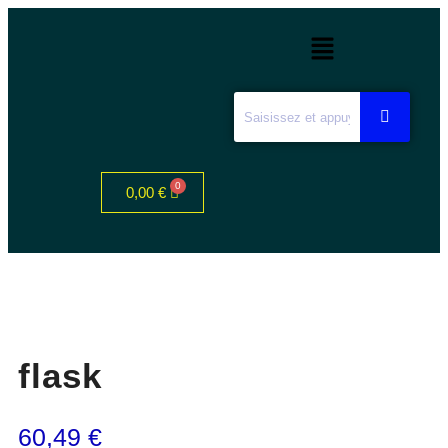
0,00
€
flask
60,49
€