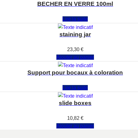
BECHER EN VERRE 100ml
Note
0
sur 5
Lire la suite
staining jar
Note
0
sur 5
23,30
€
Ajouter au panier
Support pour bocaux à coloration
Note
0
sur 5
Lire la suite
slide boxes
Note
0
sur 5
10,82
€
Ajouter au panier