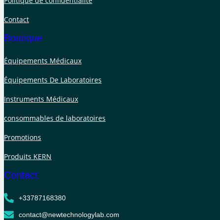
Politique de confidentialité
Contact
Boutique
Équipements Médicaux
Équipements De Laboratoires
Instruments Médicaux
consommables de laboratoires
Promotions
Produits KERN
Contact
+33787168380
contact@newtechnologylab.com