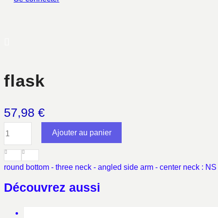
flask
57,98
€
quantité
Ajouter au panier
de
flask
round bottom - three neck - angled side arm - center neck : NS
Découvrez aussi