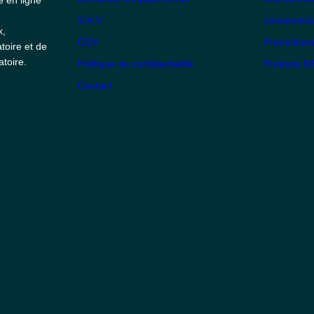
S.A.V
consommabl
x,
CGV
Promotion
toire et de
toire.
Politique de confidentialité
Produits 
Contact