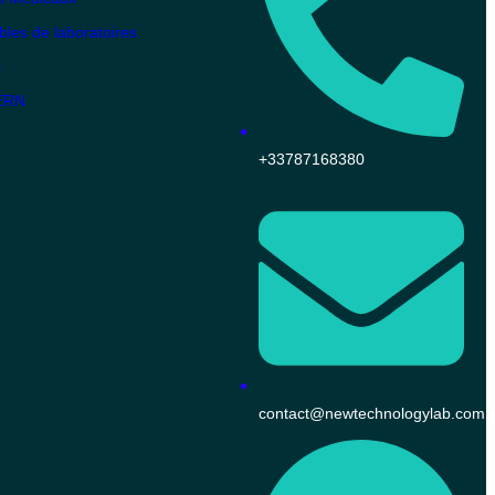
es de laboratoires
s
KERN
+33787168380
contact@newtechnologylab.com