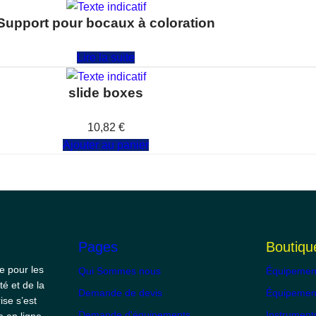
Support pour bocaux à coloration
Note
0
sur 5
Lire la suite
slide boxes
Note
0
sur 5
10,82
€
Ajouter au panier
Pages
Boutiqu
e pour les
Qui Sommes nous
Équipemen
té et de la
Demande de devis
Équipement
ise s’est
Demande d'équipements
Instrument
e en ligne