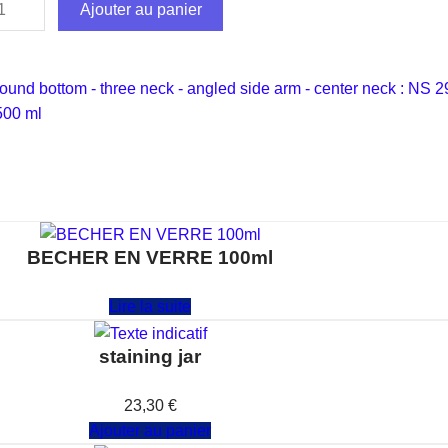
Ajouter au panier
round bottom - three neck - angled side arm - center neck : NS 29
500 ml
BECHER EN VERRE 100ml
Note
0
sur 5
Lire la suite
staining jar
Note
0
sur 5
23,30
€
Ajouter au panier