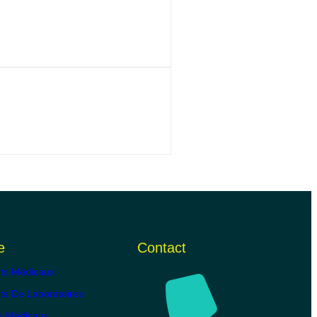
e
Contact
ts Médicaux
s De Laboratoires
s Médicaux