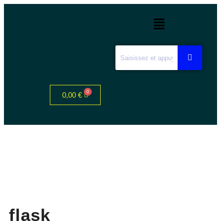
0,00
€
flask