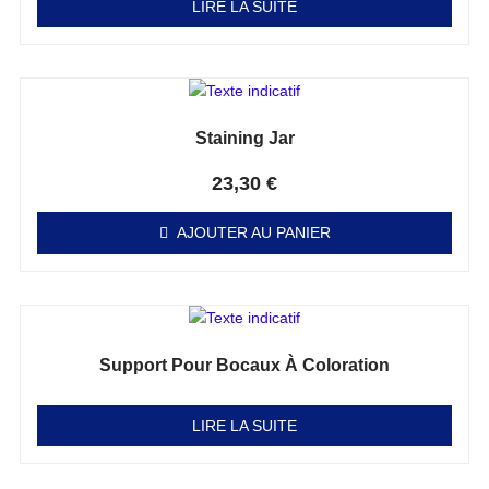
LIRE LA SUITE
Staining Jar
Note
0
sur 5
23,30
€
AJOUTER AU PANIER
Support Pour Bocaux À Coloration
Note
0
sur 5
LIRE LA SUITE