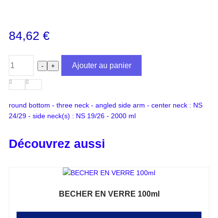
84,62
€
Ajouter au panier
-
+
round bottom - three neck - angled side arm - center neck : NS
24/29 - side neck(s) : NS 19/26 - 2000 ml
Découvrez aussi
BECHER EN VERRE 100ml
Note
0
sur 5