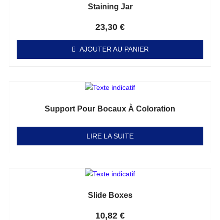
Staining Jar
Note
0
sur 5
23,30
€
AJOUTER AU PANIER
Support Pour Bocaux À Coloration
Note
0
sur 5
LIRE LA SUITE
Slide Boxes
Note
0
sur 5
10,82
€