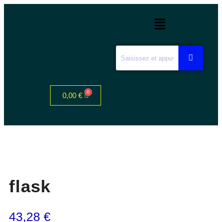
0,00
€
flask
43,28
€