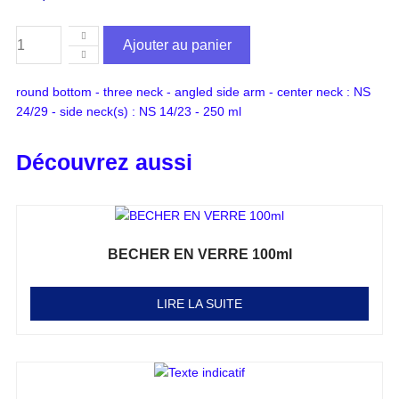
Ajouter au panier
round bottom - three neck - angled side arm - center neck : NS
24/29 - side neck(s) : NS 14/23 - 250 ml
Découvrez aussi
BECHER EN VERRE 100ml
Note
0
sur 5
LIRE LA SUITE