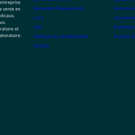
 entreprise
Demande d'équipements
Instrumen
la vente en
dicaux,
S.A.V
consommab
ux,
CGV
Promotion
atoire et
boratoire.
Politique de confidentialité
Produits 
Contact