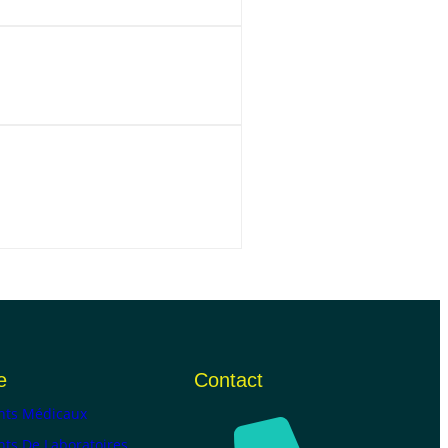
e
Contact
ts Médicaux
ts De Laboratoires