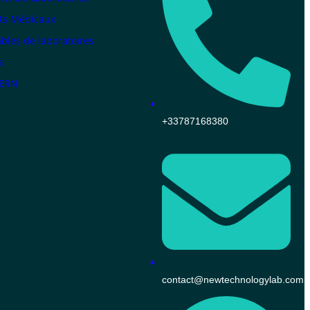
ts Médicaux
les de laboratoires
s
KERN
+33787168380
contact@newtechnologylab.com