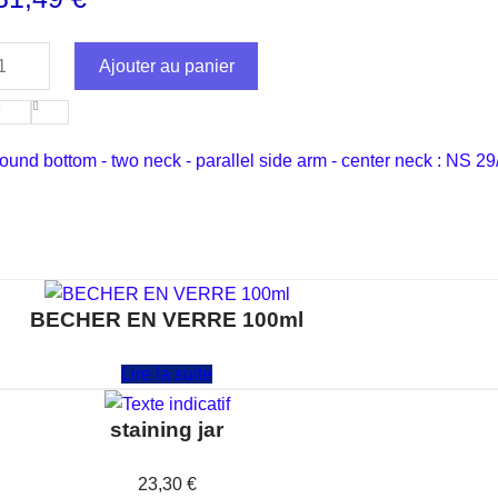
Ajouter au panier
round bottom - two neck - parallel side arm - center neck : NS 29
BECHER EN VERRE 100ml
Note
0
sur 5
Lire la suite
staining jar
Note
0
sur 5
23,30
€