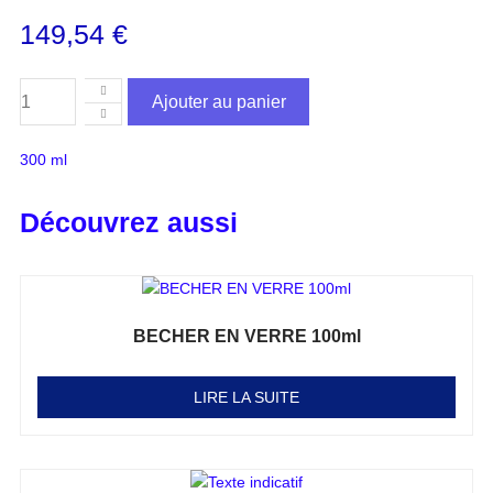
149,54
€
Ajouter au panier
300 ml
Découvrez aussi
BECHER EN VERRE 100ml
Note
0
sur 5
LIRE LA SUITE