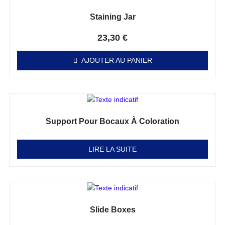
Staining Jar
Note
0
sur 5
23,30
€
AJOUTER AU PANIER
Support Pour Bocaux À Coloration
Note
0
sur 5
LIRE LA SUITE
Slide Boxes
Note
0
sur 5